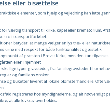
lse eller bisættelse
 praktiske elementer, som hjælp og vejledning kan lette gen
 for værdig transport til kirke, kapel eller krematorium. A
ver ro i transportforløbet.
itioner betyder, at mange vælger en lys træ- eller naturkist
es urne med respekt for både funktionalitet og æstetik.
spunkt af præsten i Brovst Kirke, men den kan tilpasses p
ården eller i hjemmet.
rskellige typer gravsteder, fra familiegravsteder til urneh
egler og familiens ønsker.
nse og buketter leveret af lokale blomsterhandlere. Ofte v
en.
sfald registreres hos myndighederne, og alt nødvendigt p
kre, at alle lovkrav overholdes.