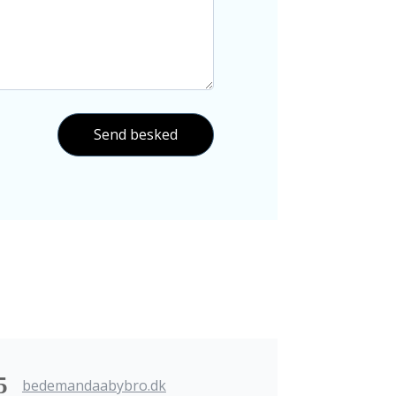
Send besked
bedemandaabybro.dk