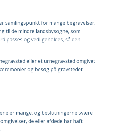
ke er samlingspunkt for mange begravelser,
g til de mindre landsbysogne, som
ård passes og vedligeholdes, så den
ænegravsted eller et urnegravsted omgivet
d ceremonier og besøg på gravstedet
ålene er mange, og beslutningerne svære
e omgivelser, de eller afdøde har haft
.