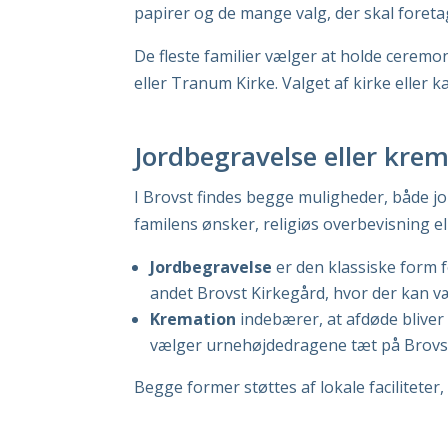
papirer og de mange valg, der skal foreta
De fleste familier vælger at holde ceremo
eller Tranum Kirke. Valget af kirke eller 
Jordbegravelse eller kre
I Brovst findes begge muligheder, både j
familens ønsker, religiøs overbevisning ell
Jordbegravelse
er den klassiske form f
andet Brovst Kirkegård, hvor der kan væ
Kremation
indebærer, at afdøde bliver
vælger urnehøjdedragene tæt på Brovst,
Begge former støttes af lokale faciliteter