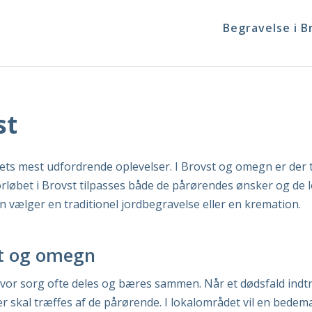
Begravelse i B
st
ets mest udfordrende oplevelser. I Brovst og omegn er der t
orløbet i Brovst tilpasses både de pårørendes ønsker og de
vælger en traditionel jordbegravelse eller en kremation.
st og omegn
vor sorg ofte deles og bæres sammen. Når et dødsfald indt
r skal træffes af de pårørende. I lokalområdet vil en bede