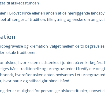
ges til afskedsstunden.
nien i Brovst Kirke eller en anden af de nærliggende landsb
kapel afhænger af tradition, tilknytning og ønske om omgivel
mation
ordbegravelse og kremation. Valget mellem de to begravelses
er lokale traditioner.
or afsked, hvor kisten nedsænkes i jorden på en kirkegård. 
lges både traditionelle og urnegravsteder i fredfyldte omgi
 brændt, hvorefter asken enten nedsættes i et urnegravsted
 hvor natur og stilhed går hånd i hånd.
, og der er mulighed for personlige afskedsritualer, uanset 