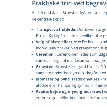
Praktiske trin ved begrave
Ved et dødsfald i Brovst indgår en række
de centrale skridt:
Transport af afdøde:
Der bliver sørget
Brovst Kirkegård er kort, hvilket ofte gi
Valg af kiste eller urne:
De lokale trad
individuelle ønsker. Ved kremation vælg
Ceremoni:
Ceremonien ledes som udgang
samles mange til mindesamvær i sogneg
Gravsted:
Brovst Kirkegård byder på fo
sammen under hensyn til kirkegårdens r
Blomster og pynt:
Traditionelt ses kra
afdøde eller har særlig symbolik i famili
Papirarbejde og myndighedskrav:
Død
enten sognet eller bedemanden for at si