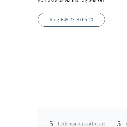
kontakte os via mail og telefon.
Ring +45 73 70 66 20
bedemand-i-aarhus.dk