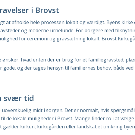
ravelser i Brovst
uligt at afholde hele processen lokalt og værdigt. Byens kir
avsteder og moderne urnelunde. For borgere med tilknytnin
mulighed for ceremoni og gravsætning lokalt. Brovst Kirkeg
e ønsker, hvad enten der er brug for et familiegravsted, pl
 gode, og der tages hensyn til familiernes behov, både ve
n svær tid
 uoverskuelig midt i sorgen. Det er normalt, hvis spørgsm
 til de lokale muligheder i Brovst. Mange finder ro i at vælg
det gælder kirken, kirkegården eller landskabet omkring byen