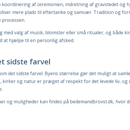
m koordinering af ceremonien, indretning af gravstedet og 
bliver mere plads til eftertanke og samvær. Tradition og for
i processen.
med valg af musik, blomster eller små ritualer, og både ki
at hjælpe til en personlig afsked.
 sidste farvel
 det sidste farvel. Byens størrelse gør det muligt at samle 
irker og natur er præget af respekt for det levede liv, og d
e.
oner og muligheder kan findes på
bedemandbrovst.dk
, hvor d