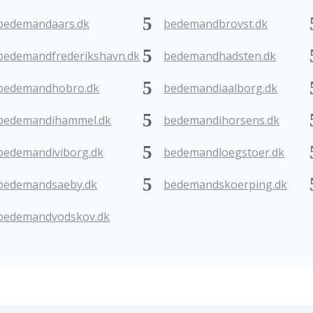
bedemandaars.dk
bedemandbrovst.dk
bedemandfrederikshavn.dk
bedemandhadsten.dk
bedemandhobro.dk
bedemandiaalborg.dk
bedemandihammel.dk
bedemandihorsens.dk
bedemandiviborg.dk
bedemandloegstoer.dk
bedemandsaeby.dk
bedemandskoerping.dk
bedemandvodskov.dk